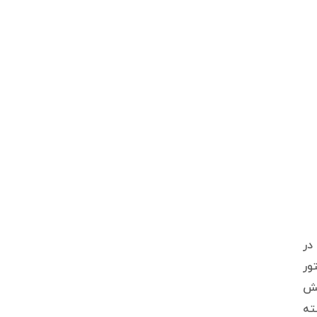
در
ور
یش
سته