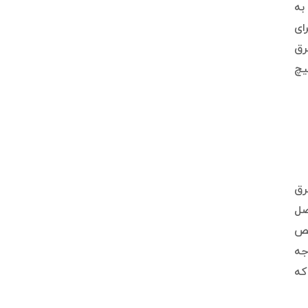
ا به
برای
رق
سوئیچ
لیت انتقال برق
صل
جهیزات از قابلیت POE را تشخیص
وجه
 که