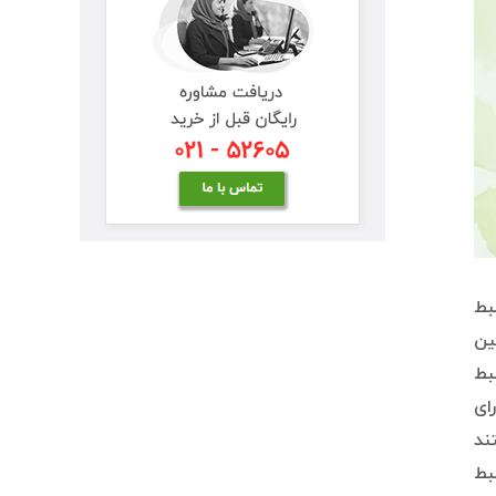
بط
ین
بط
ای
ند
بط