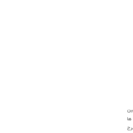
ین
ها
رح