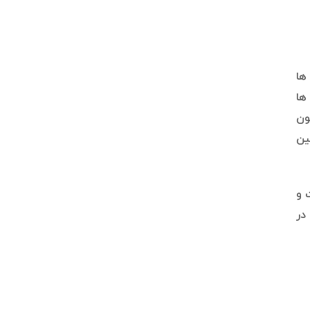
ها
ها
ون
ین
 و
 صدا در