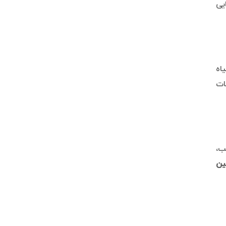
ی شود، توانایی
اه
ات
ب،
ین