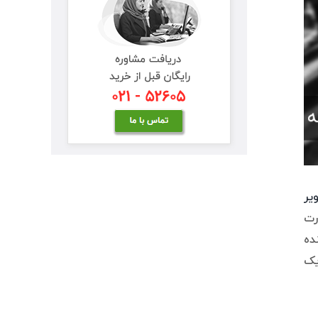
یر
رت
ده
یک