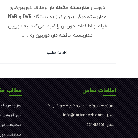
دوربین مداربسته حافظه دار برخلاف دوربین‌های
مداربسته دیگر، بدون نیاز به دستگاه DVR و NVR
فیلم و اطلاعات دوربین را ضبط می‌کند. به دوربین
مداربسته حافظه دار، دوربین رم .....
ادامه مطلب
اطلاعات تماس
مطالب مف
تهران، سهروردی شمالی، کوچه سرمد، پلاک 1
رمز پیش فرض
ایمیل: info@tartandezh.com
نرم افزارهای 
تلفن: 52605-021
تنظیمات دور
محافظت دورب