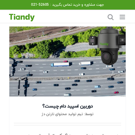
Ski
جهت مشاوره و خرید تماس بگیرید : 52605-021
t
conten
دوربین اسپید دام چیست؟
توسط: تیم تولید محتوای تارتن دژ