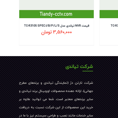
TC-R3110  :
قیمت NVR تیاندی مدل TC-R3105 SPEC:I/B/P/L/S
3,560,000
تومان
شرکت تیاندی
شرکت تارتن دژ (نمایندگی تیاندی و برندهای مطرح
جهانی)، ارائه دهنده محصولات اورجینال برند تیاندی و
سایر برندهای معتبر است. شما می توانید علاوه بر
خرید این محصولات از این شرکت نسبت به دریافت
سایر خدمات مانند نصب و طراحی سیستم نیز با ما در