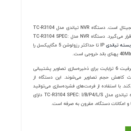
واژه NVR مخفف کلمه Network Video Recorder به معنی ضبط کننده ویدئو دیجیتال است. دستگاه NVR تیاندی مدل TC-R3104
SPEC: I/B/P4/L/S برای ضبط تصاویر دوربین مداربسته تحت شبکه مورد استفاده قرار می‌گیرد. دستگاه NVR مدل TC-R3104 SPEC:
بسته تیاندی
IP تا حداکثر رزولوشن 5 مگاپیکسل را
دستگاه NVR تیاندی TC-R3104 SPEC: I/B/P4/L/S از 1 هارد دیسک با حداکثر ظرفیت 6 ترابایت برای ذخیره‌سازی تصاویر پشتیبانی
یت، باعث کاهش حجم تصاویر می‌شوند. این دستگاه از
تصاویر استفاده می‌کند. با استفاده‌ از فرمت‌های فشرده‌سازی می‌توانید
در مصرف پهنای باند و فضای اشغال شده هارد صرفه جویی کنید. همچنین دستگاه تیاندی مدل TC-R3104 SPEC: I/B/P4/L/S دارای