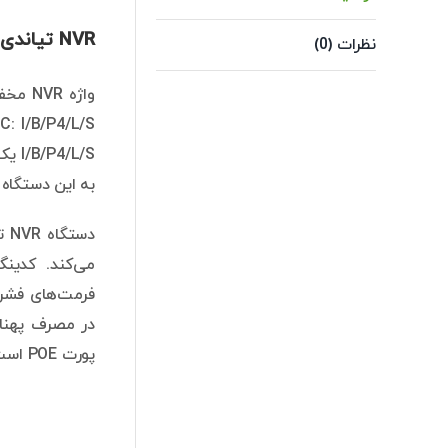
NVR تیاندی مدل TC-R3104 SPEC: I/B/P4/L/S
نظرات (0)
I/B/P4/L/S یک دستگاه 4 کاناله است. به عبارت دیگر شما می‌توانید 4
به این دستگاه ضبط متصل کند. ای
پورت POE است. قیمت دستگاه TC-R3104 SPEC: I/B/P4/L/S با توجه به قابلیت‌ها و امکانات دستگاه، مقرون به صرفه است.