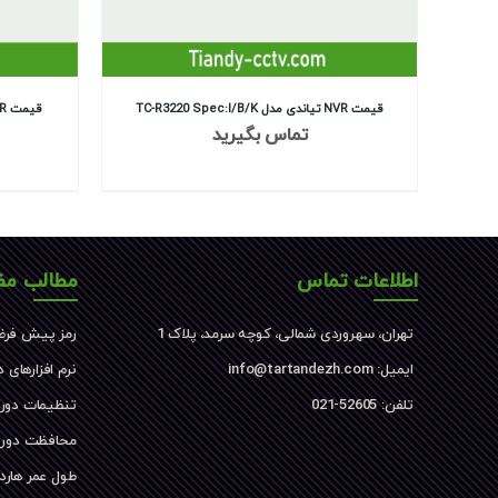
قیمت NVR تیاندی مدل TC-R3220 Spec:I/B/K
قیمت NVR تیاندی مدل TC-R3432 I/B/K/V3.1
تماس بگیرید
اطلاعات تماس
مطالب مف
تهران، سهروردی شمالی، کوچه سرمد، پلاک 1
رمز پیش فرض
ایمیل: info@tartandezh.com
نرم افزارهای 
تلفن: 52605-021
تنظیمات دور
محافظت دورب
طول عمر هارد