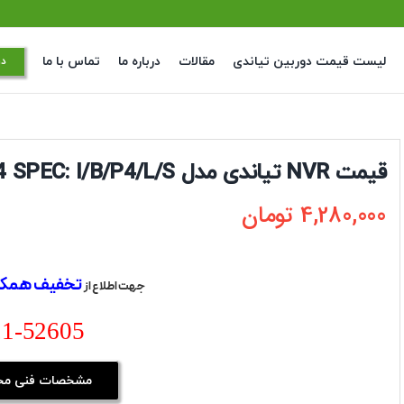
لیست قیمت دوربین تیاندی
مقالات
درباره ما
تماس با ما
در
قیمت NVR تیاندی مدل TC-R3104 SPEC: I/B/P4/L/S
4,280,000
تومان
تخفیف همکا
جهت اطلاع از
21-52605
مشخصات فنی م