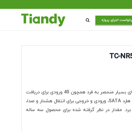
خواست اجرای پروژه
دستگاه NVR تیاندی مدل TC-NR5040M7-S8 با داشتن قابلیت های بسیار منحصر به فرد همچون 40 ورودی برای دریافت
تصاویر، سرعت انتقال بسیار بالا، روزولوشن 4K، پشتیبانی از هشت هارد SATA، ورودی و خروجی برای انتقال هشدار و صدا،
 ار میتوان نام برد. مقدار در نظر گرفته شده برای محصول سه ساله