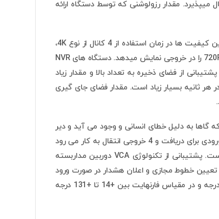
زی بین 100 تا 1000 مگابایت بر ثانیه انتقال میپذیرد. مقدار رزولوشنی که توسط دستگاه ارائه
میزان رزولوشن تصاویر در زمان افزایش تعداد کانال ها تغییر پیدا میکند. تغییرات این کیفیت ها در زمان استفاده از 4 کانال از نوع 4K،
در زمان استفاده از 16 کانال 1080 و در زمان استفاده از 40 کانال هم زمان رزولوشن 720P را در خروجی نمایش میدهد. دستگاه های NVR
ریافت تصاویر دوربین های مداربسته IP دارند نیازمند پشتیبانی از فضای ذخیره به تعداد بالا و مقدار زیاد
ر هر ثانیه بسیار زیاد است. مقدار فضای جای گیری
گاها به دلیل خطای انسانی و وجود می آید و دیر
شناسایی میشود. تعداد در گاهایی بررسی خطر ها درون سیستم جایگذاری شده 16 ورودی برای دریافت و 4 خروجی انتقال به کار می رود
و نشان می دهد که دریافت این هشدار در این سیستم از اهمیت بالایی برخوردار است. پشتیبانی از تکنولوژی VCA دوربین مداربسته
، و تعیین خطوط مجازی و اعلان هشدار در صورت ورود
به محدوده را داراست. دمای کارکرد محصول در مقیاس سانتی گراد بین -10 تا +55 درجه و در مقیاس فارنهایت بین +14 تا +131 درجه