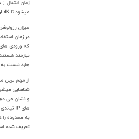
میشود تا 4K ارتقاء میابد.
نیازمند هستند 
هارد نسبت به فضای دستگاه 8 عدد از نوع
از مهم ترین م
های IP ت
تعریف شده اس