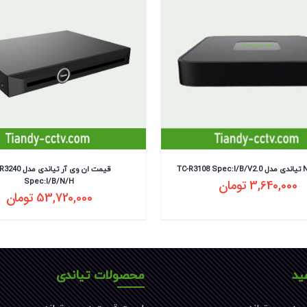
قیمت ان وی آر تیاندی 
3,640,000
تومان
Spec:I/B/N/H
53,720,000
تومان
ید
محصولات تیاندی