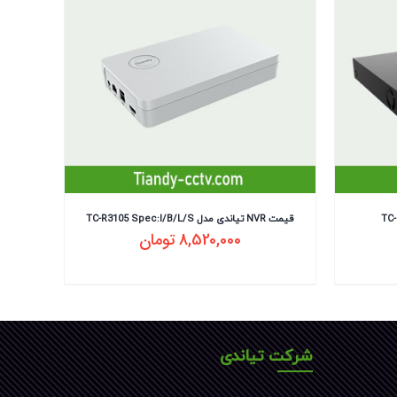
مدل TC-R3240
قیمت NVR تیاندی مدل TC-R3105 Spec:I/B/L/S
8,520,000
تومان
شرکت تیاندی