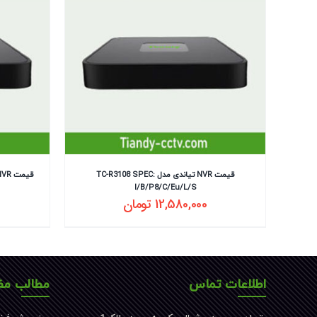
قیمت NVR تیاندی مدل TC-R3108 SPEC:
قیمت NVR تیاندی مدل TC-R3108 Spec:I/B/V2.0
I/B/P8/C/Eu/L/S
12,580,000
تومان
اطلاعات تماس
مطالب مف