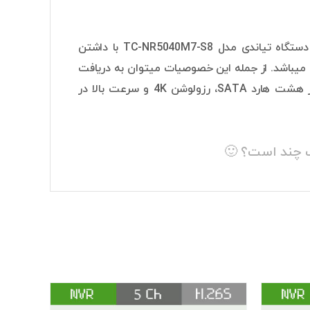
پس از بررسی و انجام شده توسط کارشناسان Dcakala به این نتیجه رسیدیم که دستگاه تیاندی مدل TC-NR5040M7-S8 با داشتن
 میباشد. از جمله این خصوصیات میتوان به دریافت
تصاویر از 40 دوربین مداربسته به طور همزمان، فشرده سازی تصاویر، پشتیبانی از هشت هارد SATA، رزولوشن 4K و سرعت بالا در
ب چند است؟ 🙂