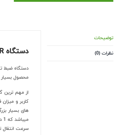
توضیحات
دستگاه NVR تیاندی مدل TC-NR5040M7-S8
نظرات (0)
محصول بسیار من
کاربر و میزان
های بسیار بزرگ