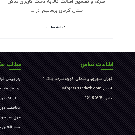
صرفه و تضمین اصالت کالا به دست کاربران ساکن
استان کرمان برسانیم. در .....
ادامه مطلب
اطلاعات تماس
مطالب مف
تهران، سهروردی شمالی، کوچه سرمد، پلاک 1
رمز پیش فرض
ایمیل: info@tartandezh.com
نرم افزارهای 
تلفن: 52605-021
تنظیمات دور
محافظت دورب
طول عمر هارد
علت آفلاین 