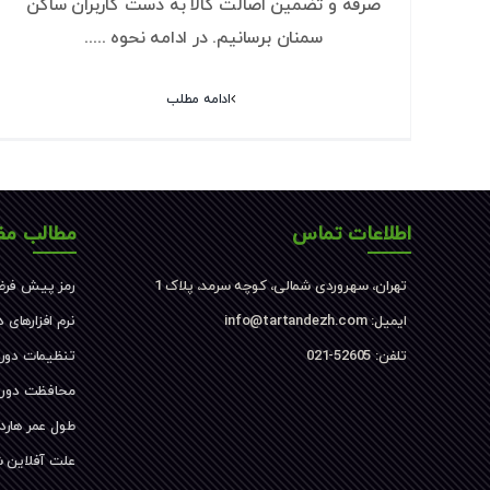
صرفه و تضمین اصالت کالا به دست کاربران ساکن
سمنان برسانیم. در ادامه نحوه .....
ادامه مطلب
اطلاعات تماس
مطالب مف
تهران، سهروردی شمالی، کوچه سرمد، پلاک 1
رمز پیش فرض
ایمیل: info@tartandezh.com
نرم افزارهای 
تلفن: 52605-021
تنظیمات دور
محافظت دورب
طول عمر هارد
علت آفلاین 