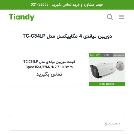
Ski
جهت مشاوره و خرید تماس بگیرید : 52605-021
t
conten
دوربین تیاندی 4 مگاپیکسل مدل TC-C34LP
قیمت دوربین تیاندی مدل TC-C34LP
Spec:I5/A/E/M/H/2.7-13.5mm
تماس بگیرید